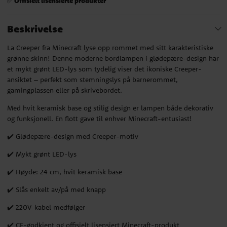
Offisielt lisensierte produkter
✅
Beskrivelse
La Creeper fra Minecraft lyse opp rommet med sitt karakteristiske
grønne skinn! Denne moderne bordlampen i glødepære-design har
et mykt grønt LED-lys som tydelig viser det ikoniske Creeper-
ansiktet – perfekt som stemningslys på barnerommet,
gamingplassen eller på skrivebordet.
Med hvit keramisk base og stilig design er lampen både dekorativ
og funksjonell. En flott gave til enhver Minecraft-entusiast!
✔️ Glødepære-design med Creeper-motiv
✔️ Mykt grønt LED-lys
✔️ Høyde: 24 cm, hvit keramisk base
✔️ Slås enkelt av/på med knapp
✔️ 220V-kabel medfølger
✔️ CE-godkjent og offisielt lisensiert Minecraft-produkt