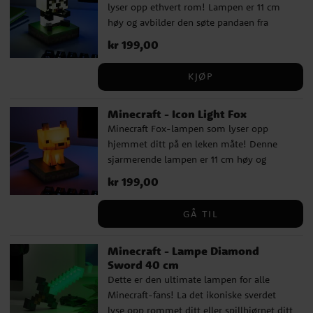
lyser opp ethvert rom! Lampen er 11 cm
Minecraft-entusiaster. Som et offisielt
høy og avbilder den søte pandaen fra
lisensiert produkt tilbyr det både kvalitet
Minecraft-verdenen. Det batteridrevne
og autentisitet, noe som gjør det til et
Pris
kr 199,00
:
kr 199,00
designet (krever 2 stk. AAA-batterier, ikke
perfekt tillegg til enhver fansamling.
inkludert) gjør det enkelt å plassere den
KJØP
akkurat der du vil. Denne panda-lampen
er ikke bare en morsom dekorasjon, men
Minecraft - Icon Light Fox
også en perfekt gave til alle som elsker
Minecraft Fox-lampen som lyser opp
Minecraft. Som et offisielt lisensiert
hjemmet ditt på en leken måte! Denne
produkt, tilbyr det høy kvalitet og
sjarmerende lampen er 11 cm høy og
autentisk design.
forestiller den populære reven fra
Pris
kr 199,00
:
kr 199,00
Minecraft. Lampen drives av 2 stk. AAA-
batterier (ikke inkludert), noe som gjør det
GÅ TIL
enkelt å plassere den hvor som helst uten
behov for kabler. Perfekt både som et
Minecraft - Lampe Diamond
morsomt samleobjekt og en fin gave til
Sword 40 cm
alle Minecraft-fans. Et offisielt lisensiert
Dette er den ultimate lampen for alle
produkt som garanterer høy kvalitet og
Minecraft-fans! La det ikoniske sverdet
autentisitet.
lyse opp rommet ditt eller spillhjørnet ditt