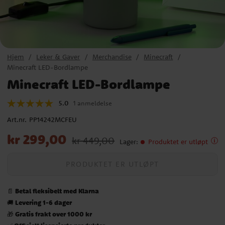
Hjem
Leker & Gaver
Merchandise
Minecraft
Minecraft LED-Bordlampe
Minecraft LED-Bordlampe
5.0
1 anmeldelse
Art.nr.
PP14242MCFEU
Nåværende pris
:
kr 299,00
Opprinnelig pris
:
kr 449,00
kr 299,00
kr 449,00
Lager
:
Produktet er utløpt
PRODUKTET ER UTLØPT
Betal fleksibelt med Klarna
📄
Levering 1-6 dager
🚚
Gratis frakt over 1000 kr
🎁