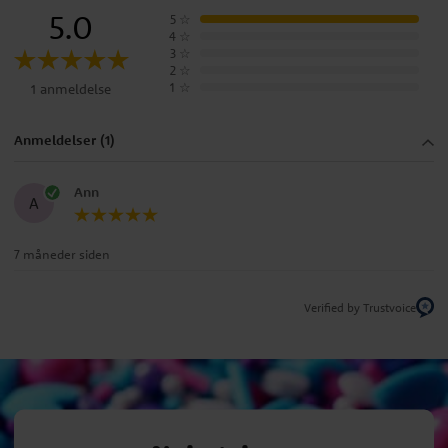
5.0
5
☆
4
☆
3
☆
2
☆
1
☆
1 anmeldelse
Anmeldelser (1)
Ann
A
7 måneder siden
Verified by Trustvoice