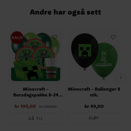
Andre har også sett
Minecraft -
Minecraft - Ballonger 8
M
Bursdagspakke 8-24
stk.
personer
kr 199,00
kr 49,00
Nåværende pris
:
Pris
:
kr 49,00
kr 209,00
kr 199,00
Opprinnelig pris
:
kr 209,00
KJØP
GÅ TIL