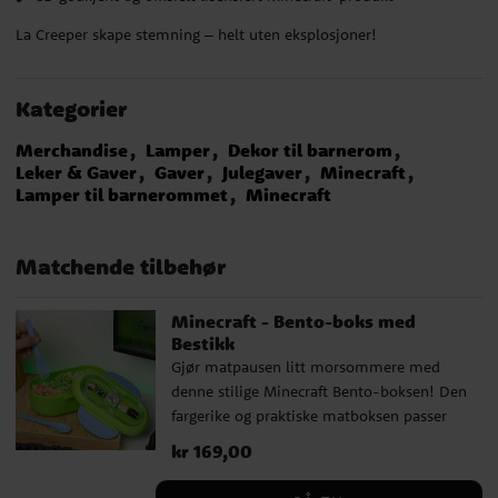
La Creeper skape stemning – helt uten eksplosjoner!
Kategorier
Merchandise
Lamper
Dekor til barnerom
Leker & Gaver
Gaver
Julegaver
Minecraft
Lamper til barnerommet
Minecraft
Matchende tilbehør
Minecraft - Bento-boks med
Bestikk
Gjør matpausen litt morsommere med
denne stilige Minecraft Bento-boksen! Den
fargerike og praktiske matboksen passer
perfekt til skolen, turer eller
Pris
kr 169,00
:
kr 169,00
gamingstasjonen hjemme. Boksen er laget
av slitesterk plast og har en praktisk