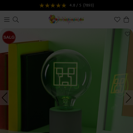
4.8 / 5
(7893)