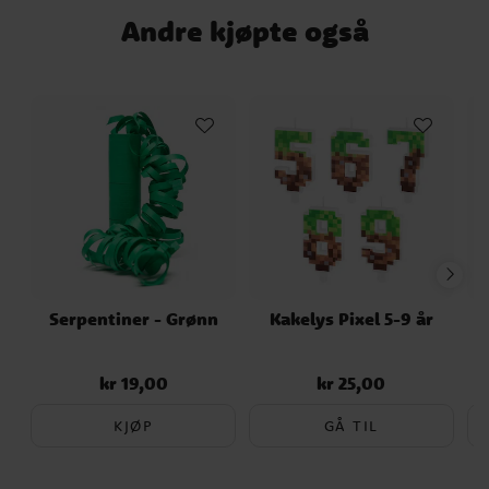
Andre kjøpte også
Serpentiner - Grønn
Kakelys Pixel 5-9 år
kr 19,00
kr 25,00
Pris
:
kr 19,00
Pris
:
kr 25,00
KJØP
GÅ TIL