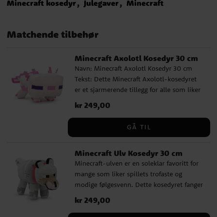
Minecraft kosedyr
Julegaver
Minecraft
Matchende tilbehør
Minecraft Axolotl Kosedyr 30 cm
Navn: Minecraft Axolotl Kosedyr 30 cm
Tekst: Dette Minecraft Axolotl-kosedyret
er et sjarmerende tillegg for alle som liker
spillets fargerike og spesielle figurer. Med
Pris
kr 249,00
:
kr 249,00
sitt velkjente utseende og sine
karakteristiske detaljer blir den raskt en
GÅ TIL
favoritt blant barn og spillentusiaster som
ønsker en myk versjon av en populær
Minecraft Ulv Kosedyr 30 cm
Minecraft-skapning. Kosedyret passer
Minecraft-ulven er en soleklar favoritt for
perfekt som gave til en Minecraft-fan og er
mange som liker spillets trofaste og
like morsomt å leke med som å ha
modige følgesvenn. Dette kosedyret fanger
fremme på rommet. En koselig figur som
ulvens velkjente utseende på en myk og
tar med følelsen fra spillet inn i
Pris
kr 249,00
:
kr 249,00
leken måte, noe som gjør den til en
hverdagen. ✔️ Lengde: 30 cm ✔️ Laget av
verdsatt figur både for lek og samling.