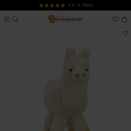
4.8 / 5
(7893)