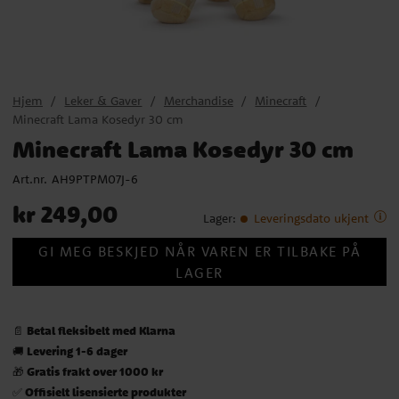
Hjem
Leker & Gaver
Merchandise
Minecraft
Minecraft Lama Kosedyr 30 cm
Minecraft Lama Kosedyr 30 cm
Art.nr.
AH9PTPM07J-6
Pris
:
kr 249,00
kr 249,00
Lager
:
Leveringsdato ukjent
GI MEG BESKJED NÅR VAREN ER TILBAKE PÅ
LAGER
Betal fleksibelt med Klarna
📄
Levering 1-6 dager
🚚
Gratis frakt over 1000 kr
🎁
Offisielt lisensierte produkter
✅