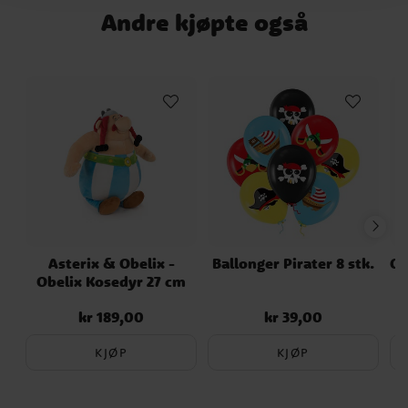
Andre kjøpte også
Asterix & Obelix -
Ballonger Pirater 8 stk.
Co
Obelix Kosedyr 27 cm
kr 189,00
kr 39,00
Pris
:
kr 189,00
Pris
:
kr 39,00
KJØP
KJØP