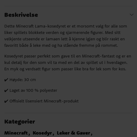
Beskrivelse
Dette Minecraft Lama-kosedyret er et morsomt valg for alle som
liker spillets blokkete verden og sjarmerende figurer. Med sitt
velkjente utseende er lamaen lett å kjenne igjen og blir raskt en
favoritt både å leke med og ha stående fremme på rommet.
Kosedyret passer perfekt som gave til en Minecraft-fantast og er en
kul detalj for den som vil ta med en del av spillet ut i hverdagen.
En myk og verdsatt figur som passer like bra for lek som for kos.
✔️ Høyde: 30 cm
✔️ Laget av 100 % polyester
✔️ Offisielt lisensiert Minecraft-produkt
Kategorier
Minecraft
Kosedyr
Leker & Gaver