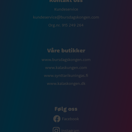
Kundeservice
kundeservice@bursdagskongen.com
Org.nr. 915 249 264
Våre butikker
www.bursdagskongen.com
www.kalaskungen.com
www.synttarikuningas.fi
www.kalaskongen.dk
Følg oss
Facebook
Instagram