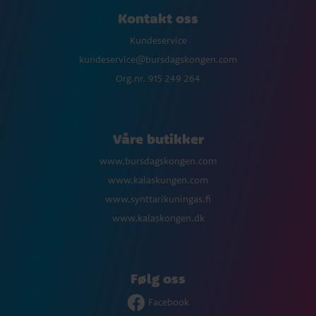
Kontakt oss
Kundeservice
kundeservice@bursdagskongen.com
Org.nr. 915 249 264
Våre butikker
www.bursdagskongen.com
www.kalaskungen.com
www.synttarikuningas.fi
www.kalaskongen.dk
Følg oss
Facebook