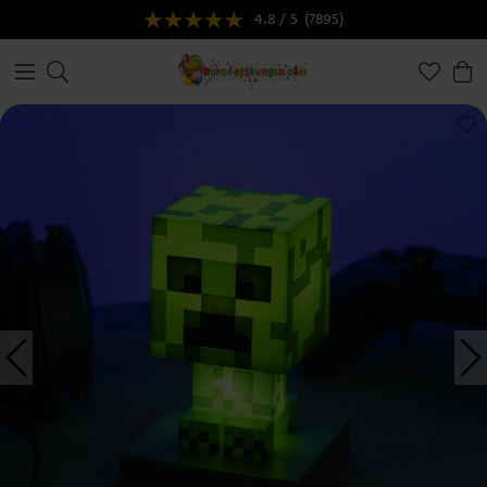
4.8 / 5
(7895)