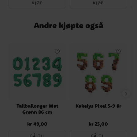
KJØP
KJØP
Andre kjøpte også
Tallballonger Mat
Kakelys Pixel 5-9 år
Grønn 86 cm
M
kr 49,00
kr 25,00
Pris
:
kr 49,00
Pris
:
kr 25,00
GÅ TIL
GÅ TIL