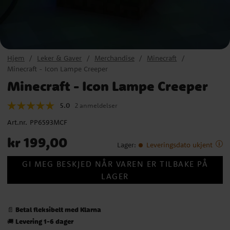
Hjem
Leker & Gaver
Merchandise
Minecraft
Minecraft - Icon Lampe Creeper
Minecraft - Icon Lampe Creeper
5.0
2 anmeldelser
Art.nr.
PP6593MCF
Pris
:
kr 199,00
kr 199,00
Lager
:
Leveringsdato ukjent
GI MEG BESKJED NÅR VAREN ER TILBAKE PÅ
LAGER
Betal fleksibelt med Klarna
📄
Levering 1-6 dager
🚚