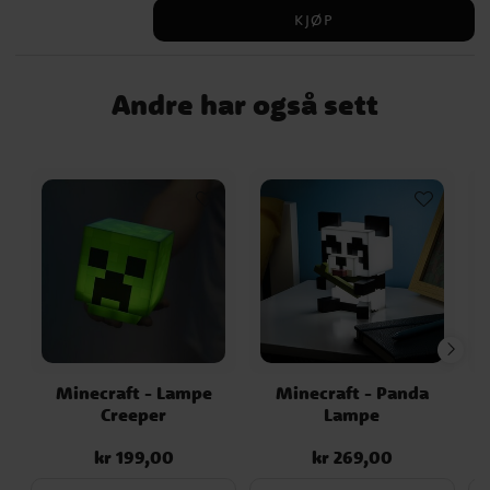
på, lager den Creeper-lyder. Dette er et
KJØP
offisielt lisensiert produkt.
Andre har også sett
Minecraft - Lampe
Minecraft - Panda
M
Creeper
Lampe
kr 199,00
kr 269,00
Pris
:
kr 199,00
Pris
:
kr 269,00