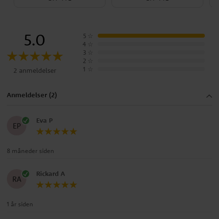
5.0
5
☆
4
☆
3
☆
2
☆
1
☆
2 anmeldelser
Anmeldelser (2)
Eva P
EP
8 måneder siden
Rickard A
RA
1 år siden