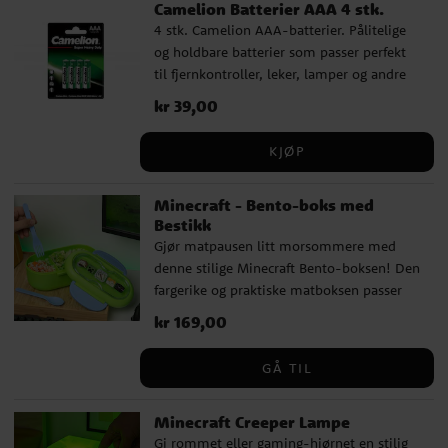
Camelion Batterier AAA 4 stk.
4 stk. Camelion AAA-batterier. Pålitelige
og holdbare batterier som passer perfekt
til fjernkontroller, leker, lamper og andre
hverdagsprodukter.
Pris
kr 39,00
:
kr 39,00
KJØP
Minecraft - Bento-boks med
Bestikk
Gjør matpausen litt morsommere med
denne stilige Minecraft Bento-boksen! Den
fargerike og praktiske matboksen passer
perfekt til skolen, turer eller
Pris
kr 169,00
:
kr 169,00
gamingstasjonen hjemme. Boksen er laget
av slitesterk plast og har en praktisk
GÅ TIL
skillevegg som holder maten adskilt. Den
leveres med plastbestikk – både skje og
Minecraft Creeper Lampe
gaffel – og lokket har motiver fra
Gi rommet eller gaming-hjørnet en stilig
Minecraft-verdenen. ✔️ Slitesterk matboks