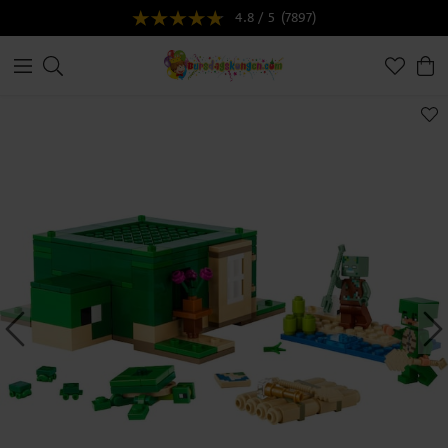
4.8 / 5
(7897)