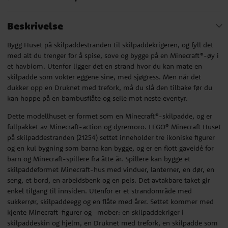
Beskrivelse
Bygg Huset på skilpaddestranden til skilpaddekrigeren, og fyll det
med alt du trenger for å spise, sove og bygge på en Minecraft®-øy i
et havbiom. Utenfor ligger det en strand hvor du kan mate en
skilpadde som vokter eggene sine, med sjøgress. Men når det
dukker opp en Druknet med trefork, må du slå den tilbake før du
kan hoppe på en bambusflåte og seile mot neste eventyr.
Dette modellhuset er formet som en Minecraft®-skilpadde, og er
fullpakket av Minecraft-action og dyremoro. LEGO® Minecraft Huset
på skilpaddestranden (21254) settet inneholder tre ikoniske figurer
og en kul bygning som barna kan bygge, og er en flott gaveidé for
barn og Minecraft-spillere fra åtte år. Spillere kan bygge et
skilpaddeformet Minecraft-hus med vinduer, lanterner, en dør, en
seng, et bord, en arbeidsbenk og en peis. Det avtakbare taket gir
enkel tilgang til innsiden. Utenfor er et strandområde med
sukkerrør, skilpaddeegg og en flåte med årer. Settet kommer med
kjente Minecraft-figurer og -mober: en skilpaddekriger i
skilpaddeskin og hjelm, en Druknet med trefork, en skilpadde som