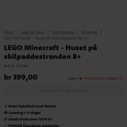
Hjem
Leker & Gaver
Merchandise
Minecraft
LEGO Minecraft - Huset på skilpaddestranden 8+
LEGO Minecraft - Huset på
skilpaddestranden 8+
Art.nr.
L21254
Pris
:
kr 399,00
kr 399,00
Lager
:
Produktet er utløpt
PRODUKTET ER UTLØPT
Betal fleksibelt med Klarna
📄
Levering 1-6 dager
🚚
Gratis frakt over 1000 kr
🎁
Offisielt lisensierte produkter
✅