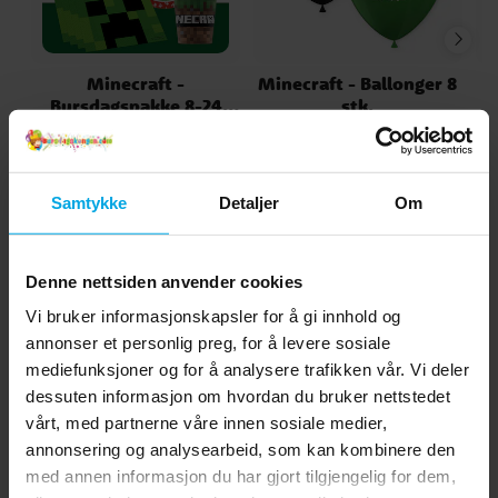
Minecraft -
Minecraft - Ballonger 8
P
Bursdagspakke 8-24
stk.
personer
kr 199,00
kr 49,00
Nåværende pris
:
Pris
:
kr 49,00
kr 209,00
kr 199,00
Opprinnelig pris
:
kr 209,00
KJØP
GÅ TIL
Samtykke
Detaljer
Om
Andre kjøpte også
Denne nettsiden anvender cookies
Vi bruker informasjonskapsler for å gi innhold og
annonser et personlig preg, for å levere sosiale
mediefunksjoner og for å analysere trafikken vår. Vi deler
dessuten informasjon om hvordan du bruker nettstedet
vårt, med partnerne våre innen sosiale medier,
annonsering og analysearbeid, som kan kombinere den
med annen informasjon du har gjort tilgjengelig for dem,