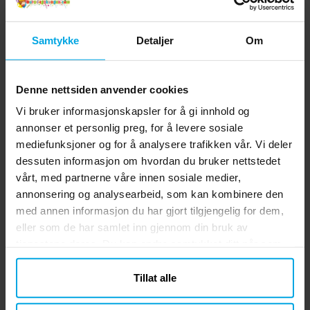
Samtykke
Detaljer
Om
Denne nettsiden anvender cookies
Vi bruker informasjonskapsler for å gi innhold og
annonser et personlig preg, for å levere sosiale
mediefunksjoner og for å analysere trafikken vår. Vi deler
dessuten informasjon om hvordan du bruker nettstedet
vårt, med partnerne våre innen sosiale medier,
Ballonger - Røde 10 stk.
Serpentiner - Lilla
Go
annonsering og analysearbeid, som kan kombinere den
med annen informasjon du har gjort tilgjengelig for dem,
kr 29,00
kr 19,00
Pris
:
kr 29,00
Pris
:
kr 19,00
eller som de har samlet inn gjennom din bruk av
tjenestene deres. Du kan endre samtykket ditt når som
KJØP
KJØP
helst.
Tillat alle