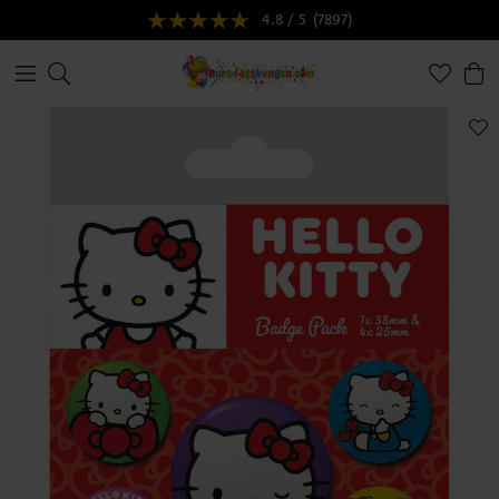
4.8 / 5
(7897)