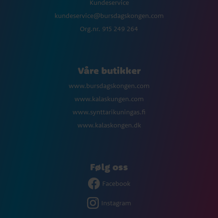
Kundeservice
kundeservice@bursdagskongen.com
Org.nr. 915 249 264
Våre butikker
www.bursdagskongen.com
www.kalaskungen.com
www.synttarikuningas.fi
www.kalaskongen.dk
Følg oss
Facebook
Instagram