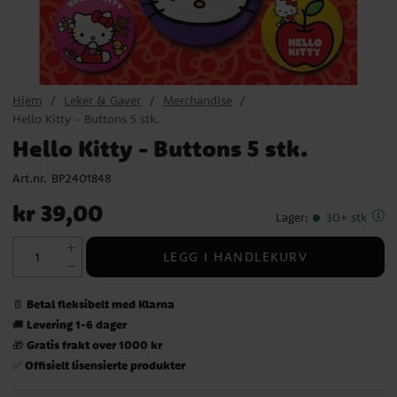
Hjem
Leker & Gaver
Merchandise
Hello Kitty - Buttons 5 stk.
Hello Kitty - Buttons 5 stk.
Art.nr.
BP2401848
Pris
:
kr 39,00
kr 39,00
Lager
:
30+ stk
LEGG I HANDLEKURV
Betal fleksibelt med Klarna
📄
Levering 1-6 dager
🚚
Gratis frakt over 1000 kr
🎁
Offisielt lisensierte produkter
✅