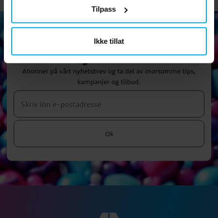
Tilpass
Ikke tillat
Nyhetsbrev
Abonner på vårt nyhetsbrev og ta del av morsomme tips,
kampanjer og tilbud.
Ok