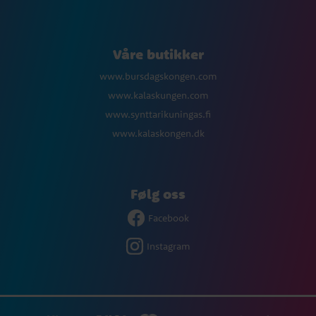
Våre butikker
www.bursdagskongen.com
www.kalaskungen.com
www.synttarikuningas.fi
www.kalaskongen.dk
Følg oss
Facebook
Instagram