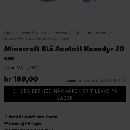
Hjem
Leker & Gaver
Kosedyr
Minecraft kosedyr
Minecraft Blå Axolotl Kosedyr 20 cm
Minecraft Blå Axolotl Kosedyr 20
cm
Art.nr.
MATTJDH77
Pris
:
kr 199,00
kr 199,00
Lager
:
Kommer 2026-10-11
GI MEG BESKJED NÅR VAREN ER TILBAKE PÅ
LAGER
Betal fleksibelt med Klarna
📄
Levering 1-6 dager
🚚
Gratis frakt over 1000 kr
🎁