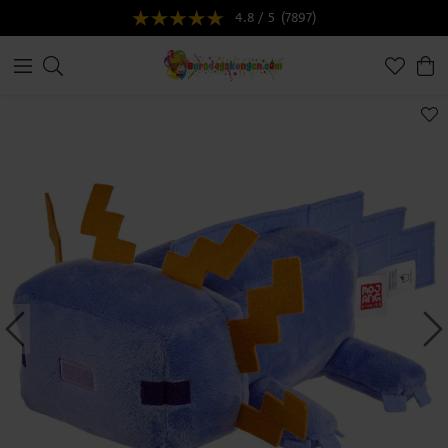
4.8 / 5
(7897)