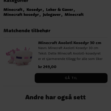
Kategorier
Minecraft
Kosedyr
Leker & Gaver
Minecraft kosedyr
Julegaver
Minecraft
Matchende tilbehør
Minecraft Axolotl Kosedyr 30 cm
Navn: Minecraft Axolotl Kosedyr 30 cm
Tekst: Dette Minecraft Axolotl-kosedyret
er et sjarmerende tillegg for alle som liker
spillets fargerike og spesielle figurer. Med
Pris
kr 249,00
:
kr 249,00
sitt velkjente utseende og sine
karakteristiske detaljer blir den raskt en
GÅ TIL
favoritt blant barn og spillentusiaster som
ønsker en myk versjon av en populær
Minecraft-skapning. Kosedyret passer
Andre har også sett
perfekt som gave til en Minecraft-fan og er
like morsomt å leke med som å ha
fremme på rommet. En koselig figur som