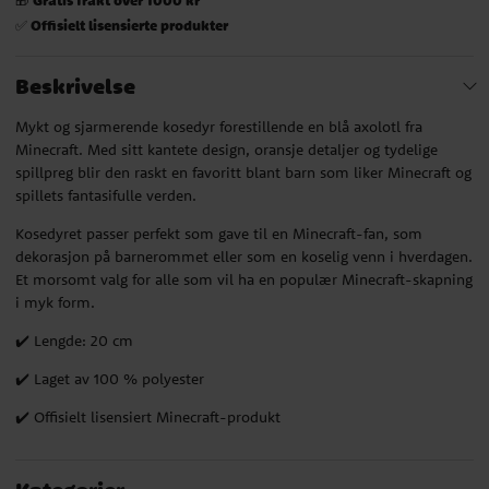
Offisielt lisensierte produkter
✅
Beskrivelse
Mykt og sjarmerende kosedyr forestillende en blå axolotl fra
Minecraft. Med sitt kantete design, oransje detaljer og tydelige
spillpreg blir den raskt en favoritt blant barn som liker Minecraft og
spillets fantasifulle verden.
Kosedyret passer perfekt som gave til en Minecraft-fan, som
dekorasjon på barnerommet eller som en koselig venn i hverdagen.
Et morsomt valg for alle som vil ha en populær Minecraft-skapning
i myk form.
✔️ Lengde: 20 cm
✔️ Laget av 100 % polyester
✔️ Offisielt lisensiert Minecraft-produkt