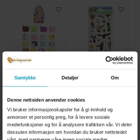
tar med følelsen fra spillet inn i
hverdagen. ✔️ Lengde: 30 cm ✔️ Laget av
100 % polyester ✔️ Offisielt lisensiert
Minecraft-produkt
Squishy Pikseldyr 4 cm
Minecraft Klistremerker
20 stk.
Samtykke
Detaljer
Om
kr 9,00
kr 29,00
Pris
:
kr 9,00
Pris
:
kr 29,00
KJØP
KJØP
Denne nettsiden anvender cookies
Vi bruker informasjonskapsler for å gi innhold og
Andre kjøpte også
annonser et personlig preg, for å levere sosiale
mediefunksjoner og for å analysere trafikken vår. Vi deler
dessuten informasjon om hvordan du bruker nettstedet
vårt, med partnerne våre innen sosiale medier,