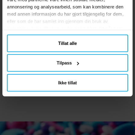
annonsering og analysearbeid, som kan kombinere den
med annen informasjon du har gjort tilgjengelig for dem,
eller som de har samlet inn gjennom din bruk av
tjenestene deres. Du kan endre samtykket ditt når som
helst.
Tillat alle
Ariel - Servietter 20 stk.
Serpentiner - Rød
Ta
Tilpass
kr 39,00
kr 19,00
Pris
:
kr 39,00
Pris
:
kr 19,00
Ikke tillat
KJØP
KJØP