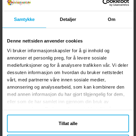
Andre kjøpte også
Samtykke
Detaljer
Om
Denne nettsiden anvender cookies
Vi bruker informasjonskapsler for å gi innhold og
annonser et personlig preg, for å levere sosiale
mediefunksjoner og for å analysere trafikken vår. Vi deler
dessuten informasjon om hvordan du bruker nettstedet
vårt, med partnerne våre innen sosiale medier,
Ravensburger Puslespill
Minions - Godteposer 6
annonsering og analysearbeid, som kan kombinere den
- Super Mario 100
stk.
med annen informasjon du har gjort tilgjengelig for dem,
brikker
kr 149,00
kr 25,00
Pris
:
kr 149,00
Pris
:
kr 25,00
eller som de har samlet inn gjennom din bruk av
tjenestene deres. Du kan endre samtykket ditt når som
KJØP
KJØP
helst.
Tillat alle