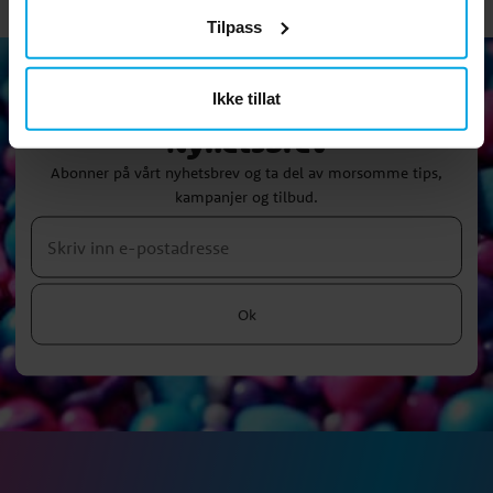
Tilpass
Ikke tillat
Nyhetsbrev
Abonner på vårt nyhetsbrev og ta del av morsomme tips,
kampanjer og tilbud.
Ok