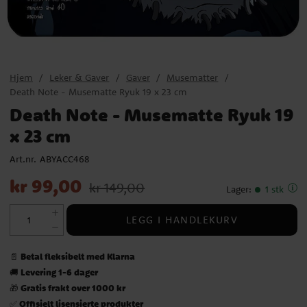
Hjem
Leker & Gaver
Gaver
Musematter
Death Note - Musematte Ryuk 19 x 23 cm
Death Note - Musematte Ryuk 19
x 23 cm
Art.nr.
ABYACC468
Nåværende pris
:
kr 99,00
Opprinnelig pris
:
kr 149,00
kr 99,00
kr 149,00
Lager
:
1 stk
LEGG I HANDLEKURV
Betal fleksibelt med Klarna
📄
Levering 1-6 dager
🚚
Gratis frakt over 1000 kr
🎁
Offisielt lisensierte produkter
✅