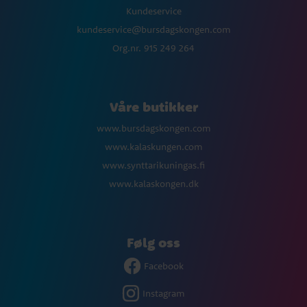
Kundeservice
kundeservice@bursdagskongen.com
Org.nr. 915 249 264
Våre butikker
www.bursdagskongen.com
www.kalaskungen.com
www.synttarikuningas.fi
www.kalaskongen.dk
Følg oss
Facebook
Instagram