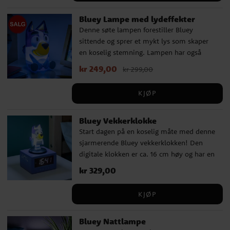
mynter legges i ✔️ Høyde: ca. 16 cm ✔️
Bluey Lampe med lydeffekter
Bruker 2 stk AAA batterier (følger ikke
Denne søte lampen forestiller Bluey
med) ✔️ Offisielt lisensiert produkt
sittende og sprer et mykt lys som skaper
en koselig stemning. Lampen har også
innebygde lydeffekter fra serien som
Nåværende pris
kr 249,00
:
kr 249,00
Opprinnelig
kr 299,00
aktiveres med et trykk, en morsom detalj
pris
:
kr 299,00
for små fans. ✔️ Lampe med Bluey og
KJØP
lydeffekter ✔️ Høyde: ca. 18 cm ✔️ Bruker 3
stk AAA batterier (følger ikke med) ✔️
Bluey Vekkerklokke
Offisielt lisensiert produkt
Start dagen på en koselig måte med denne
sjarmerende Bluey vekkerklokken! Den
digitale klokken er ca. 16 cm høy og har en
opplyst Bluey figur på toppen.
Pris
kr 329,00
:
kr 329,00
Vekkerklokken har en musikalsk alarm
som vekker deg hver morgen, trykk bare
KJØP
på Blueys hode for å aktivere snooze
funksjonen. Når du trykker på hodet,
Bluey Nattlampe
aktiveres også nattlys funksjonen, perfekt