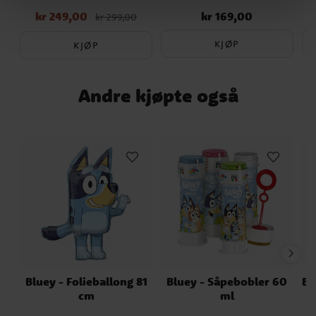
kr 249,00
kr 169,00
Nåværende pris
:
Pris
:
kr 169,00
kr 299,00
kr 249,00
Opprinnelig pris
:
kr 299,00
KJØP
KJØP
Andre kjøpte også
Bluey - Folieballong 81
Bluey - Såpebobler 60
Bl
cm
ml