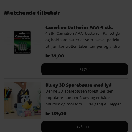
Matchende tilbehør
Camelion Batterier AAA 4 stk.
4 stk. Camelion AAA-batterier. Pålitelige
og holdbare batterier som passer perfekt
til fjernkontroller, leker, lamper og andre
hverdagsprodukter.
Pris
kr 39,00
:
kr 39,00
KJØP
Bluey 3D Sparebøsse med lyd
Denne 3D sparebøssen forestiller den
populære hunden Bluey og er både
praktisk og morsom. Hver gang du legger
på en mynt, spiller sparebøssen av en av
Pris
kr 189,00
:
kr 189,00
fem ulike morsomme lyder, noe som gjør
det ekstra gøy for barn å begynne å spare
GÅ TIL
penger. ✔️ Spiller morsomme lyder når