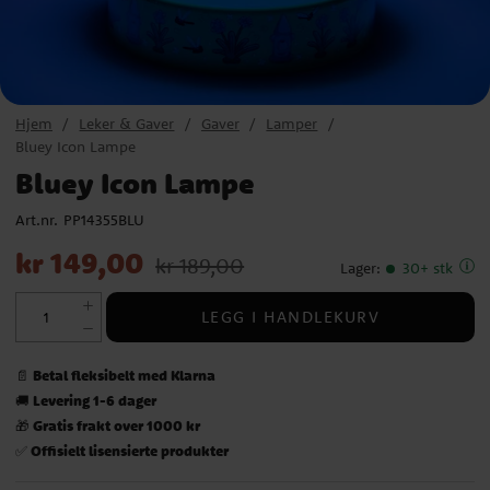
Hjem
Leker & Gaver
Gaver
Lamper
Bluey Icon Lampe
Bluey Icon Lampe
Art.nr.
PP14355BLU
Nåværende pris
:
kr 149,00
Opprinnelig pris
:
kr 189,00
kr 149,00
kr 189,00
Lager
:
30+ stk
LEGG I HANDLEKURV
Betal fleksibelt med Klarna
📄
Levering 1-6 dager
🚚
Gratis frakt over 1000 kr
🎁
Offisielt lisensierte produkter
✅