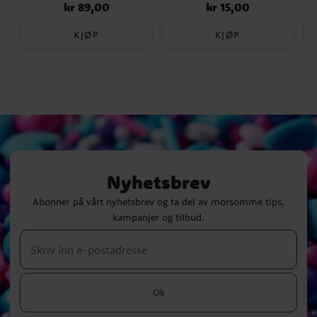
kr 89,00
kr 15,00
Pris
:
kr 89,00
Pris
:
kr 15,00
KJØP
KJØP
Nyhetsbrev
Abonner på vårt nyhetsbrev og ta del av morsomme tips,
kampanjer og tilbud.
Ok