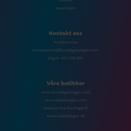
Inspirasjon
Kontakt oss
Kundeservice
kundeservice@bursdagskongen.com
Org.nr. 915 249 264
Våre butikker
www.bursdagskongen.com
www.kalaskungen.com
www.synttarikuningas.fi
www.kalaskongen.dk