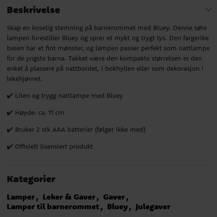
Beskrivelse
Skap en koselig stemning på barnerommet med Bluey. Denne søte
lampen forestiller Bluey og sprer et mykt og trygt lys. Den fargerike
basen har et fint mønster, og lampen passer perfekt som nattlampe
for de yngste barna. Takket være den kompakte størrelsen er den
enkel å plassere på nattbordet, i bokhyllen eller som dekorasjon i
lekehjørnet.
✔️ Liten og trygg nattlampe med Bluey
✔️ Høyde: ca. 11 cm
✔️ Bruker 2 stk AAA batterier (følger ikke med)
✔️ Offisielt lisensiert produkt
Kategorier
Lamper
Leker & Gaver
Gaver
Lamper til barnerommet
Bluey
Julegaver