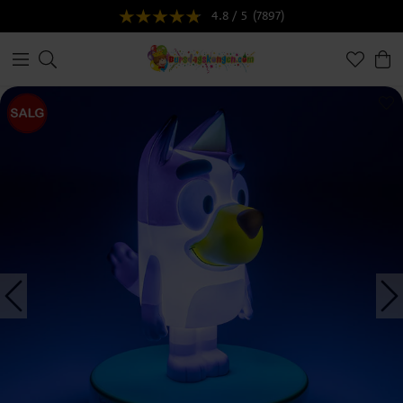
4.8 / 5
(7897)