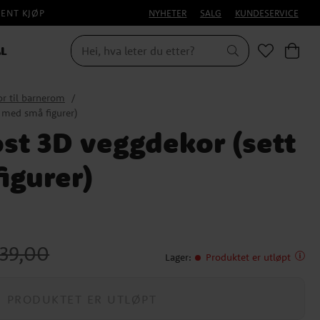
PENT KJØP
NYHETER
SALG
KUNDESERVICE
L
r til barnerom
 med små figurer)
st 3D veggdekor (sett
igurer)
innelig pris
:
kr 39,00
 39,00
Lager
:
Produktet er utløpt
PRODUKTET ER UTLØPT