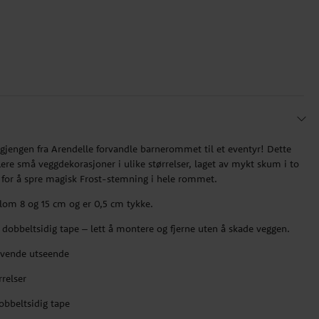
v gjengen fra Arendelle forvandle barnerommet til et eventyr! Dette
ere små veggdekorasjoner i ulike størrelser, laget av mykt skum i to
t for å spre magisk Frost-stemning i hele rommet.
llom 8 og 15 cm og er 0,5 cm tykke.
obbeltsidig tape – lett å montere og fjerne uten å skade veggen.
levende utseende
rrelser
obbeltsidig tape