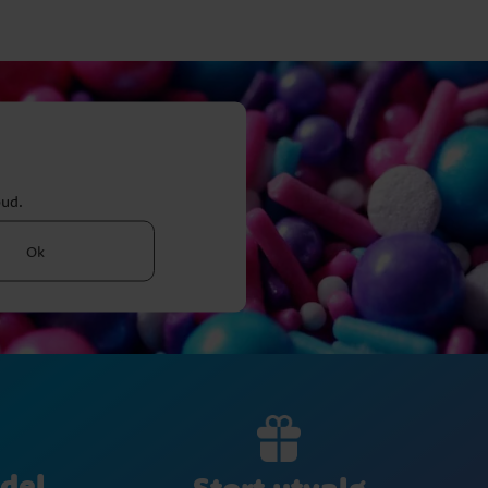
bud.
Ok
del
Stort utvalg