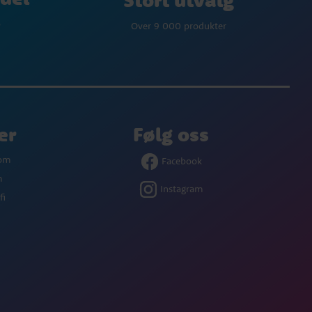
p
Over 9 000 produkter
er
Følg oss
com
Facebook
m
Instagram
fi