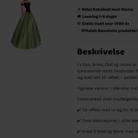
Betal fleksibelt med Klarna
📄
Levering 1-6 dager
🚚
Gratis frakt over 1000 kr
🎁
Offisielt lisensierte produkter
✅
Beskrivelse
La Elsa, Anna, Olaf og resten a
sjarmerende settet inneholder fl
lag med lett 3D-effekt – perfek
Figurene varierer i størrelse me
Festes enkelt med medfølgende d
✔️ 3D-effekt med to lag for et 
✔️ Flere dekorasjoner i ulike stø
✔️ Enkel å feste og fjerne med d