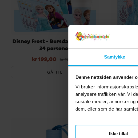
Disney Frost - Bursdagspakke 8-
Disney Fr
24 personer
Samtykke
kr 199,00
Nåværende pris
:
kr 199,00
Opprinnelig
kr 209,00
pris
:
kr 209,00
GÅ TIL
Denne nettsiden anvender c
Vi bruker informasjonskapsler
analysere trafikken vår. Vi 
sosiale medier, annonsering 
dem, eller som de har samlet
Ikke tillat