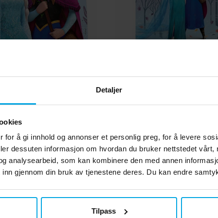
ost - Servietter 20 stk.
Disney Frost Godtepose
Detaljer
kr 39,00
kr 25,00
Pris
:
kr 39,00
Pris
:
kr 25,00
KJØP
KJØP
ookies
 for å gi innhold og annonser et personlig preg, for å levere sos
Andre kjøpte også
deler dessuten informasjon om hvordan du bruker nettstedet vårt,
og analysearbeid, som kan kombinere den med annen informasjon d
 inn gjennom din bruk av tjenestene deres. Du kan endre samtykk
Tilpass