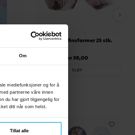
r 6 stk.
Frost Muffinsformer 25 stk.
Om
kr 39,00
Pris
:
kr 39,00
KJØP
iale mediefunksjoner og for å
 med partnerne våre innen
u har gjort tilgjengelig for
et ditt når som helst.
Tillat alle