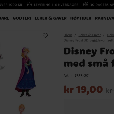
 OVER 1000 KR
LEVERING 1-6 HVERDAGER
30 DAGERS Å
BAKE
GODTERI
LEKER & GAVER
HØYTIDER
KARNEVA
Hjem
Leker & Gaver
Deko
Disney Frost 3D veggdekor (sett
Disney Fro
med små f
Art.nr.
SRFR-501
Nåværende pris
:
kr 19,00
Oppr
kr 19,00
kr