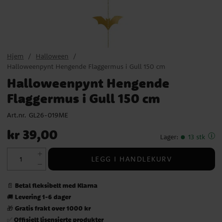
Hjem
Halloween
Halloweenpynt Hengende Flaggermus i Gull 150 cm
Halloweenpynt Hengende
Flaggermus i Gull 150 cm
Art.nr.
GL26-019ME
Pris
:
kr 39,00
kr 39,00
Lager
:
13 stk
LEGG I HANDLEKURV
Betal fleksibelt med Klarna
📄
Levering 1-6 dager
🚚
Gratis frakt over 1000 kr
🎁
Offisielt lisensierte produkter
✅