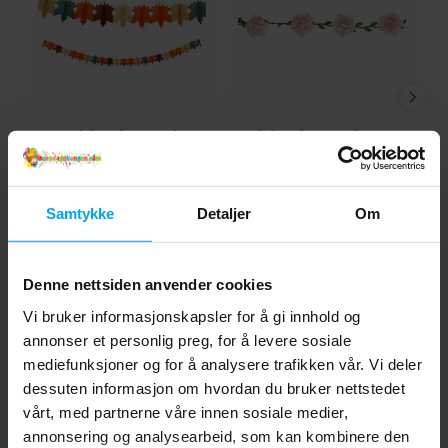
Girlander med
Girlander med rosa
Høstblader 3 meter
roser 120 cm
kr 39,00
kr 99,00
Pris
:
kr 39,00
Pris
:
kr 99,00
Samtykke
Detaljer
Om
KJØP
KJØP
Denne nettsiden anvender cookies
Andre kjøpte også
Vi bruker informasjonskapsler for å gi innhold og
annonser et personlig preg, for å levere sosiale
mediefunksjoner og for å analysere trafikken vår. Vi deler
dessuten informasjon om hvordan du bruker nettstedet
vårt, med partnerne våre innen sosiale medier,
annonsering og analysearbeid, som kan kombinere den