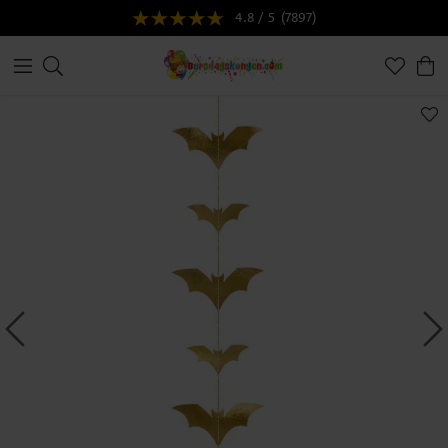
4.8 / 5
(7897)