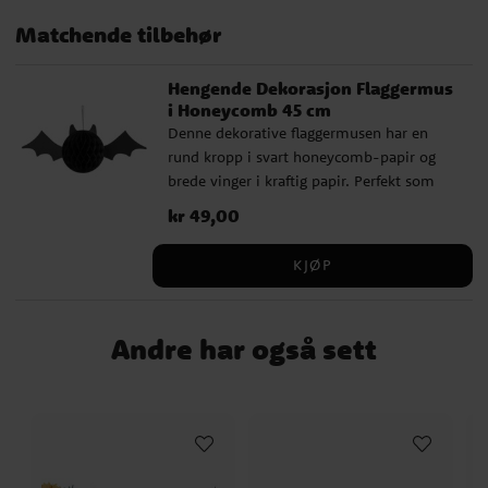
Matchende tilbehør
Hengende Dekorasjon Flaggermus
i Honeycomb 45 cm
Denne dekorative flaggermusen har en
rund kropp i svart honeycomb-papir og
brede vinger i kraftig papir. Perfekt som
pynt i taket, ved inngangen eller over et
Pris
kr 49,00
:
kr 49,00
dekket bord. Dekorasjonen brettes enkelt
ut og festes med det medfølgende snøret.
KJØP
Etterpå kan du brette den sammen og
bruke den igjen til neste fest. ✔️ Størrelse:
ca. 45 × 17 cm ✔️ Materiale: Papir ✔️ Enkel
Andre har også sett
å brette og henge opp