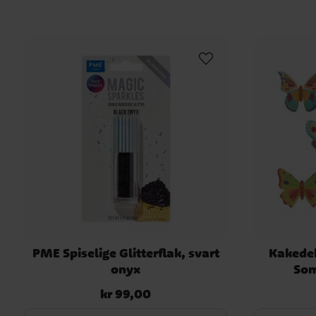
PME Spiselige Glitterflak, svart
Kakedek
onyx
Som
kr 99,00
Pris
:
kr 99,00