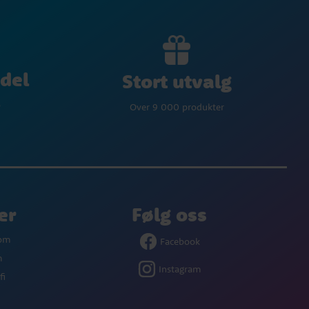
del
Stort utvalg
p
Over 9 000 produkter
er
Følg oss
com
Facebook
m
Instagram
fi