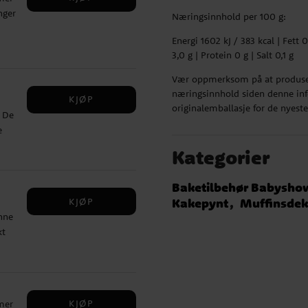
nger
Næringsinnhold per 100 g:
av
Energi 1602 kJ / 383 kcal | Fett
Strø
3
3,0 g | Protein 0 g | Salt 0,1 g
,
nt
0,1 g
Vær oppmerksom på at produsen
e
næringsinnhold siden denne info
KJØP
originalemballasje for de nyest
. De
r
e
av
ergi
Kategorier
ater
|
ein
Baketilbehør Babysho
KJØP
Kakepynt
Muffinsdek
nne
mer
kt
ativ
art
.
Fett
,
KJØP
mer
: 3