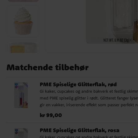
Matchende tilbehør
PME Spiselige Glitterflak, rød
Gi kaker, cupcakes og andre bakverk et festlig skim
med PME spiselig glitter i rødt. Glitteret fanger lyse
gir en vakker, iriserende effekt som passer perfekt n
du vil skape en ekstra dekorativ finish. Strø glittere
Pris
:
kr 99,00
kr 99,00
over tørre overflater som sukkerpasta, glasur, kaker
eller andre bakverksdekorasjoner. Et flott valg til
PME Spiselige Glitterflak, rosa
bursdager, julebakst, Valentinsdagen og andre festl
Gi kaker, cupcakes og andre bakverk et festlig skim