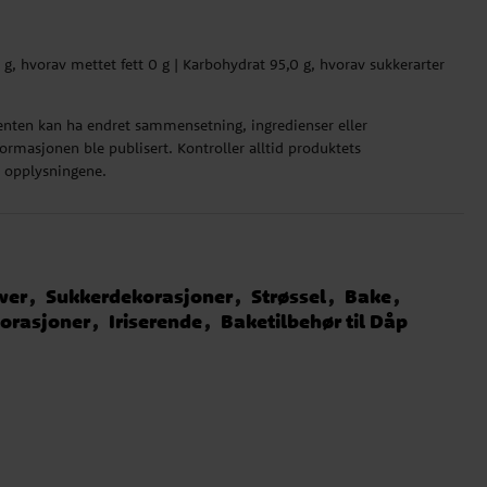
 0 g, hvorav mettet fett 0 g | Karbohydrat 95,0 g, hvorav sukkerarter
ten kan ha endret sammensetning, ingredienser eller
rmasjonen ble publisert. Kontroller alltid produktets
e opplysningene.
wer
Sukkerdekorasjoner
Strøssel
Bake
orasjoner
Iriserende
Baketilbehør til Dåp