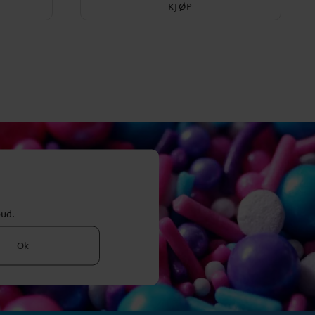
KJØP
bud.
Ok