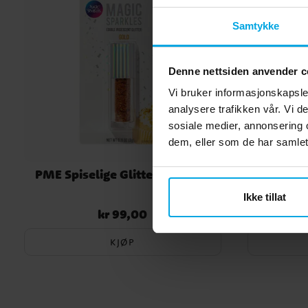
Vær oppmerksom på at produsenten kan ha endret
sammensetning, ingredienser eller næringsverdier
Samtykke
siden denne informasjonen ble publisert. Kontrolle
alltid produktets originalemballasje for de nyeste
opplysningene.
Denne nettsiden anvender c
Vi bruker informasjonskapsler
analysere trafikken vår. Vi 
sosiale medier, annonsering 
dem, eller som de har samlet
PME Spiselige Glitterflak, gull
Minimar
Ikke tillat
kr 99,00
Pris
:
kr 99,00
KJØP