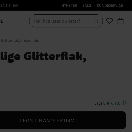
PENT KJØP
NYHETER
SALG
KUNDESERVICE
L
Glitterflak, iriserende
ige Glitterflak,
Lager
:
6 stk
LEGG I HANDLEKURV