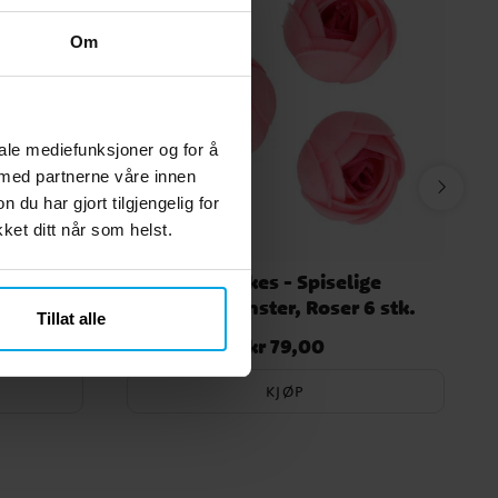
Om
iale mediefunksjoner og for å
 med partnerne våre innen
u har gjort tilgjengelig for
et ditt når som helst.
0 gram
FunCakes - Spiselige
Oblatblomster, Roser 6 stk.
Tillat alle
kr 79,00
Pris
:
kr 79,00
KJØP