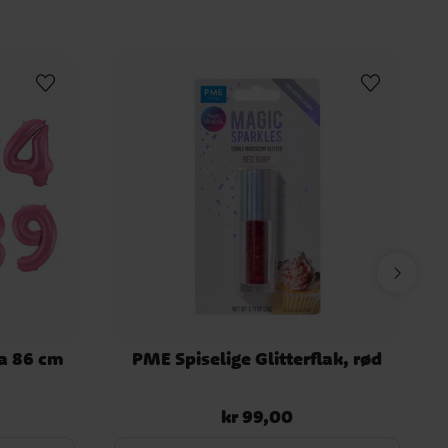
sa 86 cm
PME Spiselige Glitterflak, rød
kr 99,00
Pris
:
kr 99,00