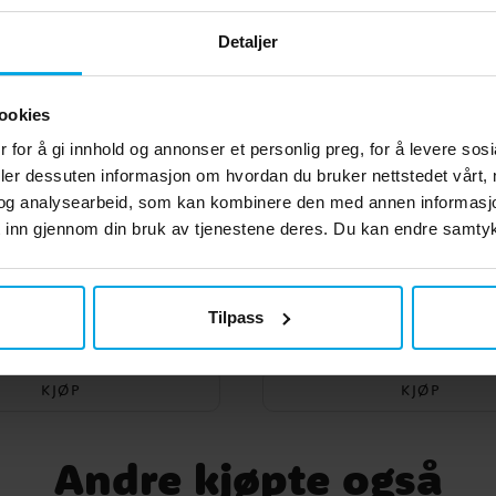
Detaljer
r
ookies
 for å gi innhold og annonser et personlig preg, for å levere sos
deler dessuten informasjon om hvordan du bruker nettstedet vårt,
og analysearbeid, som kan kombinere den med annen informasjon d
 inn gjennom din bruk av tjenestene deres. Du kan endre samtykk
engs - Rosa 90 gram
Minimarengs - Blå 9
Tilpass
kr 99,00
kr 99,00
Pris
:
kr 99,00
Pris
:
kr 99,00
KJØP
KJØP
Andre kjøpte også