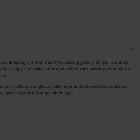
erk et festlig skimmer med PME spiselig glitter i en lys, iriserende
ger lyset og gir en vakker skimrende effekt som passer perfekt når du
ish.
ater som sukkerpasta, glasur, kaker eller andre bakverksdekorasjoner.
up, nyttår og andre festlige anledninger.
r