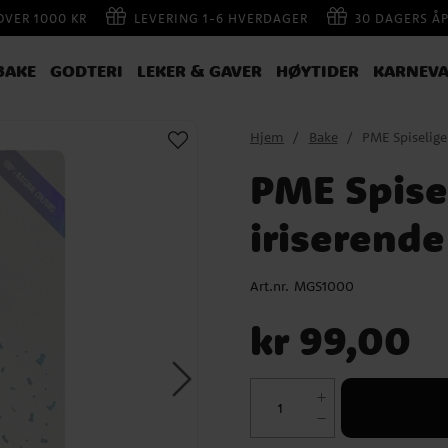
 OVER 1000 KR
LEVERING 1-6 HVERDAGER
30 DAGERS Å
BAKE
GODTERI
LEKER & GAVER
HØYTIDER
KARNEVA
Hjem
Bake
PME Spiselige 
PME Spisel
iriserende
Art.nr.
MGS1000
Pris
:
kr 99,00
kr 99,00