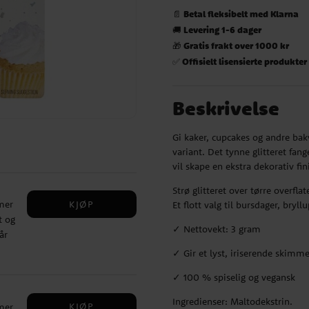
Betal fleksibelt med Klarna
📄
Levering 1-6 dager
🚚
Gratis frakt over 1000 kr
🎁
Offisielt lisensierte produkter
✅
Beskrivelse
Gi kaker, cupcakes og andre bakv
variant. Det tynne glitteret fan
vil skape en ekstra dekorativ fin
Strø glitteret over tørre overfl
KJØP
mer
Et flott valg til bursdager, bryll
t og
✓ Nettovekt: 3 gram
år
t
✓ Gir et lyst, iriserende skimme
✓ 100 % spiselig og vegansk
ige
Ingredienser: Maltodekstrin.
KJØP
mer